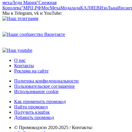
меха
Леди Мария
"Снежная
Королева"
МРЦ.РФ
МосМеха
Модалада
КАЛЯЕВ
ИзоЛьна
Инсан
Мы в Telegram, vk и YouTube:
О нас
Контакты
Реклама на сайте
Политика конфиденциальности
Пользовательское соглашение
Использование cookie
Как применить промокод
Найти промокод
Получить кэшбэк
Добавить промокод
© Промокодэсю 2020-2025 / Контакты: