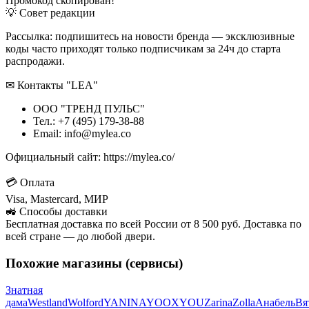
Промокод скопирован!
💡 Совет редакции
Рассылка: подпишитесь на новости бренда — эксклюзивные
коды часто приходят только подписчикам за 24ч до старта
распродажи.
✉ Контакты "LEA"
ООО "ТРЕНД ПУЛЬС"
Тел.: +7 (495) 179-38-88
Email: info@mylea.co
Официальный сайт: https://mylea.co/
💳 Оплата
Visa, Mastercard, МИР
🚜 Способы доставки
Бесплатная доставка по всей России от 8 500 руб. Доставка по
всей стране — до любой двери.
Похожие магазины (сервисы)
Знатная
дама
Westland
Wolford
YANINA
YOOX
YOU
Zarina
Zolla
Анабель
Вя