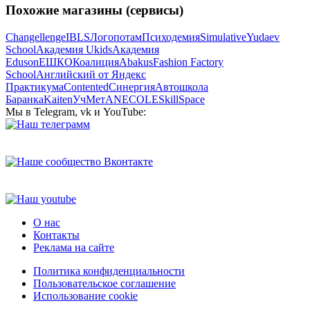
Похожие магазины (сервисы)
Changellenge
IBLS
Логопотам
Психодемия
Simulative
Yudaev
School
Академия Ukids
Академия
Eduson
ЕШКО
Коалиция
Abakus
Fashion Factory
School
Английский от Яндекс
Практикума
Contented
Синергия
Автошкола
Баранка
Kaiten
УчМет
ANECOLE
SkillSpace
Мы в Telegram, vk и YouTube:
О нас
Контакты
Реклама на сайте
Политика конфиденциальности
Пользовательское соглашение
Использование cookie