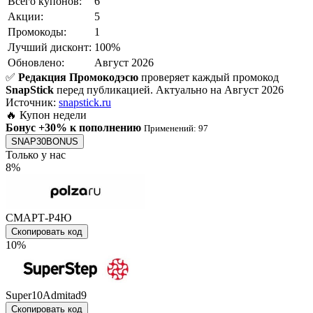
Всего купонов:
6
Акции:
5
Промокоды:
1
Лучший дисконт:
100%
Обновлено:
Август 2026
✅
Редакция Промокодэсю
проверяет каждый промокод
SnapStick
перед публикацией.
Актуально на Август 2026
Источник:
snapstick.ru
🔥 Купон недели
Бонус +30% к пополнению
Применений: 97
SNAP30BONUS
Только у нас
8%
СМАРТ-Р4Ю
Скопировать код
10%
Super10Admitad9
Скопировать код