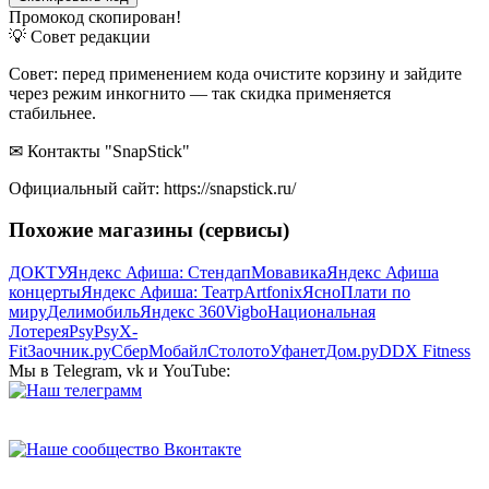
Промокод скопирован!
💡 Совет редакции
Совет: перед применением кода очистите корзину и зайдите
через режим инкогнито — так скидка применяется
стабильнее.
✉ Контакты "SnapStick"
Официальный сайт: https://snapstick.ru/
Похожие магазины (сервисы)
ДОКТУ
Яндекс Афиша: Стендап
Мовавика
Яндекс Афиша
концерты
Яндекс Афиша: Театр
Artfonix
Ясно
Плати по
миру
Делимобиль
Яндекс 360
Vigbo
Национальная
Лотерея
PsyPsy
X-
Fit
Заочник.ру
СберМобайл
Столото
Уфанет
Дом.ру
DDX Fitness
Мы в Telegram, vk и YouTube: