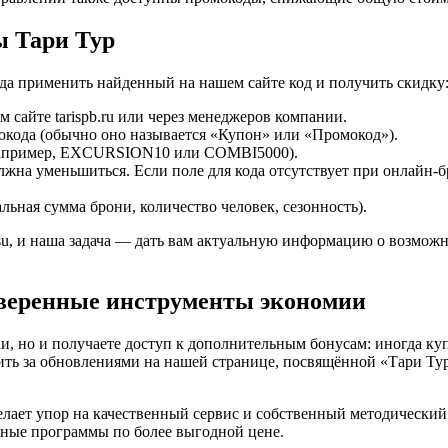
ы Тари Тур
да применить найденный на нашем сайте код и получить скидку
сайте tarispb.ru или через менеджеров компании.
мокода (обычно оно называется «Купон» или «Промокод»).
 (например, EXCURSION10 или COMBI5000).
лжна уменьшиться. Если поле для кода отсутствует при онлайн
ьная сумма брони, количество человек, сезонность).
, и наша задача — дать вам актуальную информацию о возможно
оверенные инструменты экономии
ки, но и получаете доступ к дополнительным бонусам: иногда к
ть за обновлениями на нашей странице, посвящённой «Тари Тур»
елает упор на качественный сервис и собственный методически
ные программы по более выгодной цене.