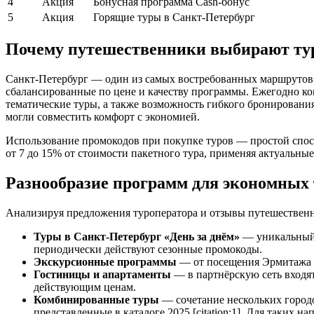
4
Акция
Бонусная программа Cash-бонус
5
Акция
Горящие туры в Санкт-Петербург
Почему путешественники выбирают тур
Санкт-Петербург — один из самых востребованных маршрутов в
сбалансированные по цене и качеству программы. Ежегодно ком
тематические туры, а также возможность гибкого бронирования
могли совместить комфорт с экономией.
Использование промокодов при покупке туров — простой спос
от 7 до 15% от стоимости пакетного тура, применяя актуальные
Разнообразие программ для экономных 
Анализируя предложения туроператора и отзывы путешественни
Туры в Санкт-Петербург «День за днём»
— уникальный ф
периодически действуют сезонные промокоды.
Экскурсионные программы
— от посещения Эрмитажа д
Гостиницы и апартаменты
— в партнёрскую сеть входя
действующим ценам.
Комбинированные туры
— сочетание нескольких город
представленные в каталоге 2025 [citation:1]. Для таки