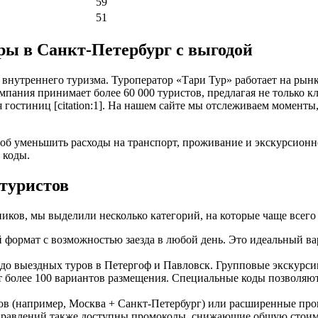
59
51
ы в Санкт-Петербург с выгодой
нутреннего туризма. Туроператор «Тари Тур» работает на рынке
пания принимает более 60 000 туристов, предлагая не только кл
 гостиниц [citation:1]. На нашем сайте мы отслеживаем моменты
об уменьшить расходы на транспорт, проживание и экскурсионн
 коды.
туристов
ков, мы выделили несколько категорий, на которые чаще всего
ормат с возможностью заезда в любой день. Это идеальный вари
о выездных туров в Петергоф и Павловск. Групповые экскурсии
т более 100 вариантов размещения. Специальные коды позволяю
ов (например, Москва + Санкт-Петербург) или расширенные про
х направлений также доступны промокоды, снижающие общую стоим