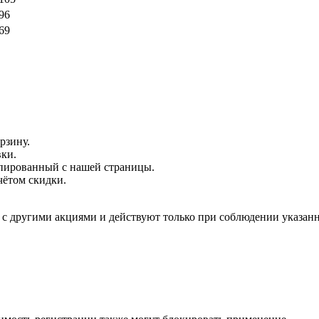
96
69
рзину.
вки.
опированный с нашей страницы.
чётом скидки.
с другими акциями и действуют только при соблюдении указанн